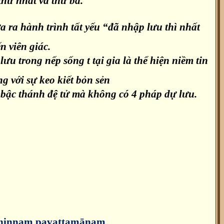
thứ nhất và thứ ba.
 ra hành trình tất yếu “đã nhập lưu thì nhất
n viên giác.
ưu trong nếp sống t tại gia là thể hiện niềm tin
 với sự keo kiết bỏn sẻn
bậc thánh đệ tử mà không có 4 pháp dự lưu.
thāninnaṃ pavattamānaṃ