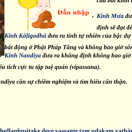
của bài kinh 
Kinh Mưa
đưa
định sẽ đạt đế
Kinh Kāḷigodhā
đưa ra tính tự nhiên của bậc dự l
bất động ở Phật Pháp Tăng và không bao giờ sống
Kinh Nandiya
đưa ra khẳng định không bao giờ 
u tích cực tu tập tuệ quán (vipassana).
diya cần sự chiêm nghiệm và tìm hiểu cẩn thận.
e thullaphusitake deve vassante taṃ udakaṃ ya