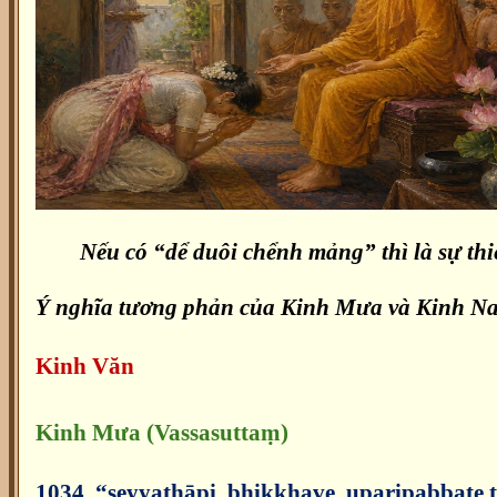
Nếu có “dể duôi chểnh mảng” thì là sự thiế
Ý nghĩa tương phản của Kinh Mưa và Kinh Nan
Kinh Văn
Kinh Mưa (Vassasuttaṃ)
1034. “seyyathāpi, bhikkhave, uparipabbat