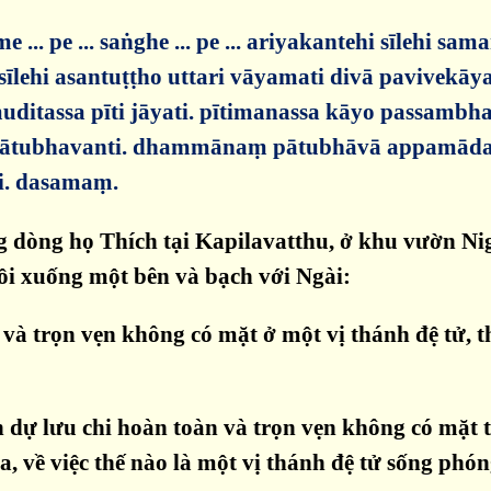
 pe ... saṅghe ... pe ... ariyakantehi sīlehi saman
sīlehi asantuṭṭho uttari vāyamati divā pavivekāya
ditassa pīti jāyati. pītimanassa kāyo passambh
 pātubhavanti. dhammānaṃ pātubhāvā appamādav
i. dasamaṃ.
g dòng họ Thích tại Kapilavatthu, ở khu vườn N
ồi xuống một bên và bạch với Ngài:
à trọn vẹn không có mặt ở một vị thánh đệ tử, th
ự lưu chi hoàn toàn và trọn vẹn không có mặt th
về việc thế nào là một vị thánh đệ tử sống phóng