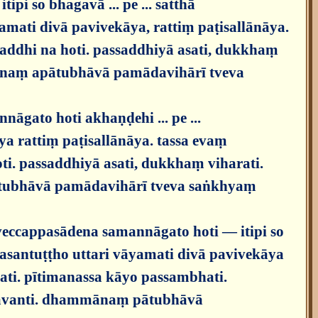
i so bhagavā ... pe ... satthā
ati divā pavivekāya, rattiṃ paṭisallānāya.
ssaddhi na hoti. passaddhiyā asati, dukkhaṃ
mānaṃ apātubhāvā pamādavihārī tveva
nāgato hoti akhaṇḍehi ... pe ...
ya rattiṃ paṭisallānāya. tassa evaṃ
oti. passaddhiyā asati, dukkhaṃ viharati.
ātubhāvā pamādavihārī tveva saṅkhyaṃ
veccappasādena samannāgato hoti — itipi so
asantuṭṭho uttari vāyamati divā pavivekāya
yati. pītimanassa kāyo passambhati.
bhavanti. dhammānaṃ pātubhāvā