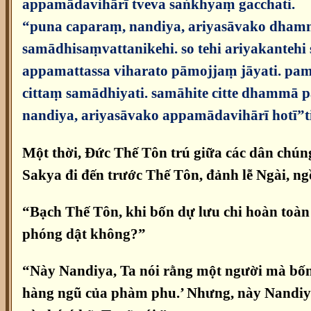
appamādavihārī tveva saṅkhyaṃ gacchati.
“puna caparaṃ, nandiya, ariyasāvako dhamme ...
samādhisaṃvattanikehi. so tehi ariyakantehi 
appamattassa viharato pāmojjaṃ jāyati. pamu
cittaṃ samādhiyati. samāhite citte dhammā
nandiya, ariyasāvako appamādavihārī hotī”t
Một thời, Đức Thế Tôn trú giữa các dân chún
Sakya đi đến trước Thế Tôn, đảnh lễ Ngài, ng
“Bạch Thế Tôn, khi bốn dự lưu chi hoàn toàn v
phóng dật không?”
“Này Nandiya, Ta nói rằng một người mà bốn d
hàng ngũ của phàm phu.’ Nhưng, này Nandiya, 