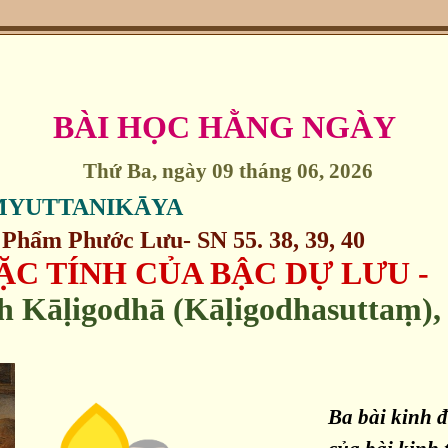
BÀI HỌC HẰNG NGÀY
Thứ Ba, ngày 09 tháng 06, 2026
ṂYUTTANIKĀYA
hẩm Phước Lưu- SN 55. 38, 39, 40
ĐẶC TÍNH CỦA BẬC DỰ LƯU -
h Kāḷigodhā (Kāḷigodhasuttaṃ),
Ba bài kinh đ