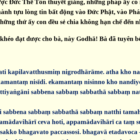
ược Đức Thế Tôn thuyết giảng, những pháp ấy có 
ành tựu lòng tin bất động vào Đức Phật, vào Phá
ả những thứ ấy con đều sẻ chia không hạn chế đến 
 khéo đạt được cho bà, này Godhā! Bà đã tuyên b
ti kapilavatthusmiṃ nigrodhārāme. atha kho n
amantaṃ nisīdi. ekamantaṃ nisinno kho nandiy
pattiyaṅgāni sabbena sabbaṃ sabbathā sabbaṃ nat
āni sabbena sabbaṃ sabbathā sabbaṃ natthi tama
 pamādavihārī ceva hoti, appamādavihārī ca taṃ 
o sakko bhagavato paccassosi. bhagavā etadavoca