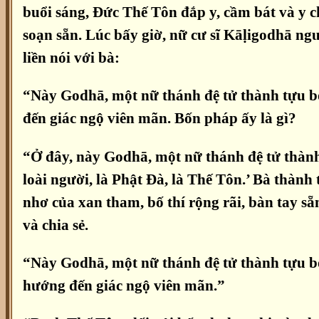
buổi sáng, Đức Thế Tôn đắp y, cầm bát và y ch
soạn sẵn. Lúc bấy giờ, nữ cư sĩ Kāḷigodhā n
liền nói với bà:
“Này Godhā, một nữ thánh đệ tử thành tựu bốn
đến giác ngộ viên mãn. Bốn pháp ấy là gì?
“Ở đây, này Godhā, một nữ thánh đệ tử thành
loài người, là Phật Đà, là Thế Tôn.’ Bà thà
nhơ của xan tham, bố thí rộng rãi, bàn tay sẵn
và chia sẻ.
“Này Godhā, một nữ thánh đệ tử thành tựu bốn
hướng đến giác ngộ viên mãn.”