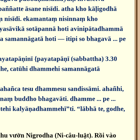
ññatte āsane nisīdi. atha kho kāḷigodhā
 nisīdi. ekamantaṃ nisinnaṃ kho
yasāvikā sotāpannā hoti avinipātadhammā
samannāgatā hoti — itipi so bhagavā ... pe
payatapāṇinī {payatapāṇī (sabbattha) 3.30
dhe, catūhi dhammehi samannāgatā
, ahañca tesu dhammesu sandissāmi. ahañhi,
naṃ buddho bhagavāti. dhamme ... pe ...
tehi kalyāṇadhammehī”ti. “lābhā te, godhe,
khu vườn Nigrodha (Ni-câu-luật). Rồi vào