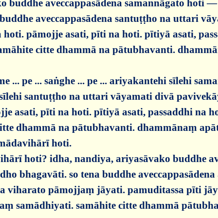
 buddhe aveccappasādena samannāgato hoti — itip
uddhe aveccappasādena santuṭṭho na uttari vāyam
ti. pāmojje asati, pīti na hoti. pītiyā asati, pa
 asamāhite citte dhammā na pātubhavanti. dham
 pe ... saṅghe ... pe ... ariyakantehi sīlehi saman
sīlehi santuṭṭho na uttari vāyamati divā pavivekā
 asati, pīti na hoti. pītiyā asati, passaddhi na h
e citte dhammā na pātubhavanti. dhammānaṃ ap
mādavihārī hoti.
hārī hoti? idha, nandiya, ariyasāvako buddhe a
ddho bhagavāti. so tena buddhe aveccappasādena 
a viharato pāmojjaṃ jāyati. pamuditassa pīti jā
ttaṃ samādhiyati. samāhite citte dhammā pātu