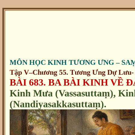
MÔN HỌC KINH TƯƠNG ƯNG – SA
Tập V–Chương 55. Tương Ưng Dự Lưu- P
BÀI 683. BA BÀI KINH VỀ 
Kinh Mưa (Vassasuttaṃ), Kin
(Nandiyasakkasuttaṃ).