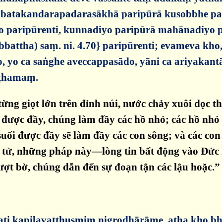
bbatakandarapadarasākhā paripūrā kusobbhe pa
o paripūrenti, kunnadiyo paripūrā mahānadiyo 
ha) saṃ. ni. 4.70} paripūrenti; evameva kho, 
, yo ca saṅghe aveccappasādo, yāni ca ariyaka
ṭṭhamaṃ.
ng giọt lớn trên đỉnh núi, nước chảy xuôi dọc t
h được đầy, chúng làm đầy các hồ nhỏ; các hồ nhỏ
suối được đầy sẽ làm đầy các con sông; và các co
ệ tử, những pháp này—lòng tin bất động vào Đức 
ợt bờ, chúng dẫn đến sự đoạn tận các lậu hoặc.”
ati kapilavatthusmiṃ nigrodhārāme. atha kho 