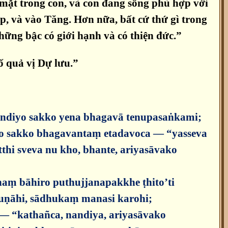
mặt trong con, và con đang sống phù hợp với
p, và vào Tăng. Hơn nữa, bất cứ thứ gì trong
những bậc có giới hạnh và có thiện đức.”
ố quả vị Dự lưu.”
andiyo sakko yena bhagavā tenupasaṅkami;
o sakko bhagavantaṃ etadavoca — “yasseva
thi sveva nu kho, bhante, ariyasāvako
haṃ bāhiro puthujjanapakkhe ṭhito’ti
suṇāhi, sādhukaṃ manasi karohi;
 — “kathañca, nandiya, ariyasāvako