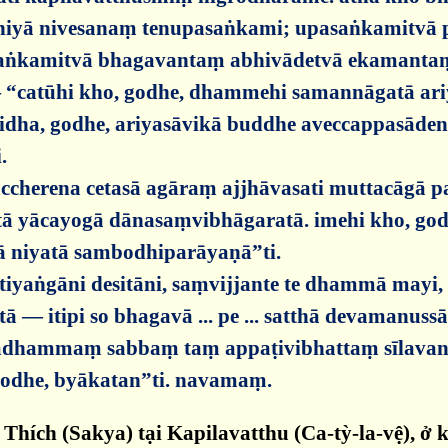
iyā nivesanaṃ tenupasaṅkami; upasaṅkamitvā pa
saṅkamitvā bhagavantaṃ abhivādetvā ekamantaṃ
“catūhi kho, godhe, dhammehi samannāgatā ari
dha, godhe, ariyasāvikā buddhe aveccappasādena 
.
lamaccherena cetasā agāraṃ ajjhāvasati muttacāgā 
ā yācayogā dānasaṃvibhāgaratā. imehi kho, go
ā niyatā sambodhiparāyaṇā”ti.
ttiyaṅgāni desitāni, saṃvijjante te dhammā mayi
— itipi so bhagavā ... pe ... satthā devamanussā
eyyadhammaṃ sabbaṃ taṃ appaṭivibhattaṃ sīlavan
 godhe, byākatan”ti. navamaṃ.
hích (Sakya) tại Kapilavatthu (Ca-tỳ-la-vệ), ở 