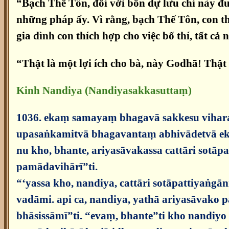
“Bạch Thế Tôn, đối với bốn dự lưu chi này đ
những pháp ấy. Vì rằng, bạch Thế Tôn, con th
gia đình con thích hợp cho việc bố thí, tất c
“Thật là một lợi ích cho bà, này Godhā! Thật
Kinh Nandiya (Nandiyasakkasuttaṃ)
1036. ekaṃ samayaṃ bhagavā sakkesu vihara
upasaṅkamitvā bhagavantaṃ abhivādetvā ek
nu kho, bhante, ariyasāvakassa cattāri sotā
pamādavihārī”ti.
“‘yassa kho, nandiya, cattāri sotāpattiyaṅg
vadāmi. api ca, nandiya, yathā ariyasāvako
bhāsissāmī”ti. “evaṃ, bhante”ti kho nandiy