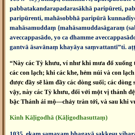
pabbatakandarapadarasākhā paripūreti, pa
paripūrenti, mahāsobbhā paripūrā kunnadiy
mahāsamuddaṃ {mahāsamuddasāgaraṃ (sabbatt
aveccappasādo, yo ca dhamme aveccappasādo
gantvā āsavānaṃ khayāya saṃvattantī”ti. a
“Này các Tỳ khưu, ví như khi mưa đổ xuống từ
các con lạch; khi các khe, hẻm núi và con lạc
được đầy sẽ làm đầy các dòng suối; các dòng 
vậy, này các Tỳ khưu, đối với một vị thánh đ
bậc Thánh ái mộ—chảy tràn tới, và sau khi vư
Kinh Kāḷigodhā (Kāḷigodhasuttaṃ)
1035. ekaṃ samayaṃ bhagavā sakkesu vihar