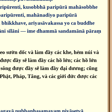
ripūrenti, kusobbhā paripūrā mahāsobbhe
paripūrenti, mahānadiyo paripūrā
bhikkhave, ariyasāvakassa yo ca buddhe
ntāni sīlāni — ime dhammā sandamānā pāraṃ
heo sườn dốc và làm đầy các khe, hẻm núi và
 được đầy sẽ làm đầy các hồ lớn; các hồ lớn
n sông được đầy sẽ làm đầy đại dương; cũng
Phật, Pháp, Tăng, và các giới đức được các
bhagavā pubbaṇhasamayaṃ nivāsetvā