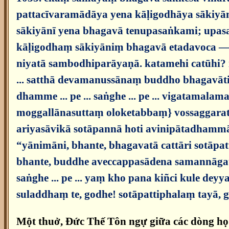
pattacīvaramādāya yena kāḷigodhāya sākiyān
sākiyānī yena bhagavā tenupasaṅkami; upa
kāḷigodhaṃ sākiyāniṃ bhagavā etadavoca — 
niyatā sambodhiparāyaṇā. katamehi catūhi? i
... satthā devamanussānaṃ buddho bhagavāti
dhamme ... pe ... saṅghe ... pe ... vigatama
moggallānasuttaṃ oloketabbaṃ} vossaggarat
ariyasāvikā sotāpannā hoti avinipātadhamm
“yānimāni, bhante, bhagavatā cattāri sotāpa
bhante, buddhe aveccappasādena samannāgatā 
saṅghe ... pe ... yaṃ kho pana kiñci kule d
suladdhaṃ te, godhe! sotāpattiphalaṃ tayā,
Một thuở, Đức Thế Tôn ngự giữa các dòng họ T