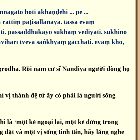
nāgato hoti akhaṇḍehi ... pe ...
 rattiṃ paṭisallānāya. tassa evaṃ
ati. passaddhakāyo sukhaṃ vediyati. sukhino
ihārī tveva saṅkhyaṃ gacchati. evaṃ kho,
igrodha. Rồi nam cư sĩ Nandiya người dòng họ
ì vị thánh đệ tử ấy có phải là người sống
ì là ‘một kẻ ngoại lai, một kẻ đứng trong
 dật và một vị sống tinh tấn, hãy lắng nghe