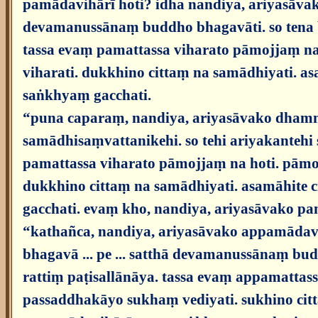
pamādavihārī hoti? idha nandiya, ariyasāvako
devamanussānaṃ buddho bhagavāti. so tena b
tassa evaṃ pamattassa viharato pāmojjaṃ na ho
viharati. dukkhino cittaṃ na samādhiyati.
saṅkhyaṃ gacchati.
“puna caparaṃ, nandiya, ariyasāvako dhamme ...
samādhisaṃvattanikehi. so tehi ariyakantehi 
pamattassa viharato pāmojjaṃ na hoti. pāmojje
dukkhino cittaṃ na samādhiyati. asamāhit
gacchati. evaṃ kho, nandiya, ariyasāvako pa
“kathañca, nandiya, ariyasāvako appamādavi
bhagavā ... pe ... satthā devamanussānaṃ bu
rattiṃ paṭisallānāya. tassa evaṃ appamattass
passaddhakāyo sukhaṃ vediyati. sukhino ci