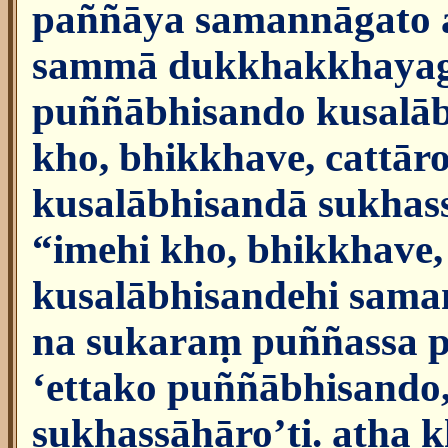
paññāya samannāgato 
sammā dukkhakkhayagā
puññābhisando kusalāb
kho, bhikkhave, cattā
kusalābhisandā sukhas
“imehi kho, bhikkhave,
kusalābhisandehi sama
na sukaraṃ puññassa
‘ettako puññābhisando,
sukhassāhāro’ti. atha