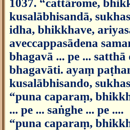
1037. “cattārome, bhik
kusalābhisandā, sukhas
idha, bhikkhave, ariy
aveccappasādena samann
bhagavā ... pe ... sat
bhagavāti. ayaṃ paṭh
kusalābhisando, sukhas
“puna caparaṃ, bhikk
... pe ... saṅghe ... pe ....
“puna caparaṃ, bhikkh