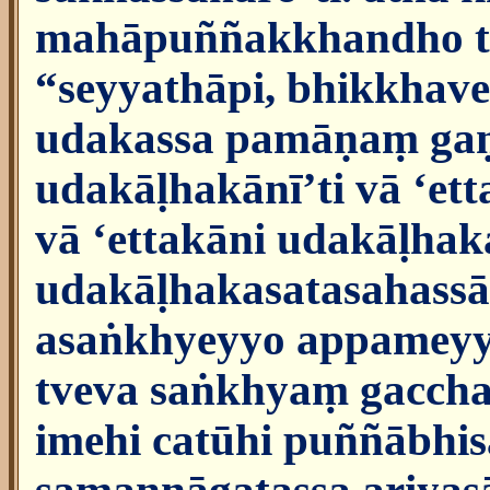
mahāpuññakkhandho tv
“seyyathāpi, bhikkha
udakassa pamāṇaṃ gaṇ
udakāḷhakānī’ti vā ‘et
vā ‘ettakāni udakāḷhaka
udakāḷhakasatasahassān
asaṅkhyeyyo appamey
tveva saṅkhyaṃ gaccha
imehi catūhi puññābhis