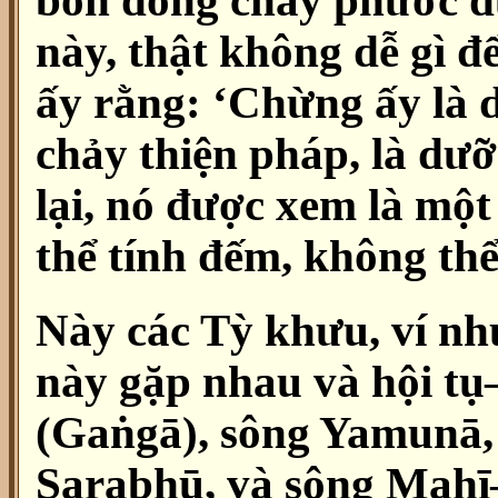
bốn dòng chảy phước đ
này, thật không dễ gì đ
ấy rằng: ‘Chừng ấy là 
chảy thiện pháp, là dưỡ
lại, nó được xem là mộ
thể tính đếm, không thể
Này các Tỳ khưu, ví như
này gặp nhau và hội t
(Gaṅgā), sông Yamunā, 
Sarabhū, và sông Mahī