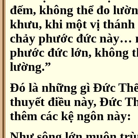
đếm, không thể đo lườn
khưu, khi một vị thánh
chảy phước đức này… n
phước đức lớn, không t
lường.”
Đó là những gì Đức Thế
thuyết điều này, Đức T
thêm các kệ ngôn này:
Như sông lớn muôn tr