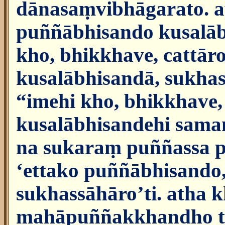
dānasaṃvibhāgarato. a
puññābhisando kusalāb
kho, bhikkhave, cattār
kusalābhisandā, sukhas
“imehi kho, bhikkhave,
kusalābhisandehi sama
na sukaraṃ puññassa
‘ettako puññābhisando,
sukhassāhāro’ti. atha
mahāpuññakkhandho tv