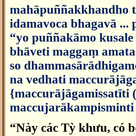
mahāpuññakkhandho tv
idamavoca bhagavā ... p
“yo puññakāmo kusale p
bhāveti maggaṃ amatas
so dhammasārādhigamo
na vedhati maccurājā
{maccurājāgamissatīti (s
maccujarākampisminti (
“Này các Tỳ khưu, có 