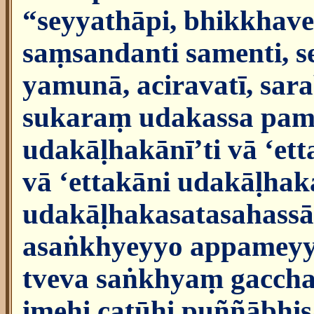
“seyyathāpi, bhikkhav
saṃsandanti samenti, 
yamunā, aciravatī, sara
sukaraṃ udakassa pam
udakāḷhakānī’ti vā ‘et
vā ‘ettakāni udakāḷhaka
udakāḷhakasatasahassān
asaṅkhyeyyo appamey
tveva saṅkhyaṃ gaccha
imehi catūhi puññābhis