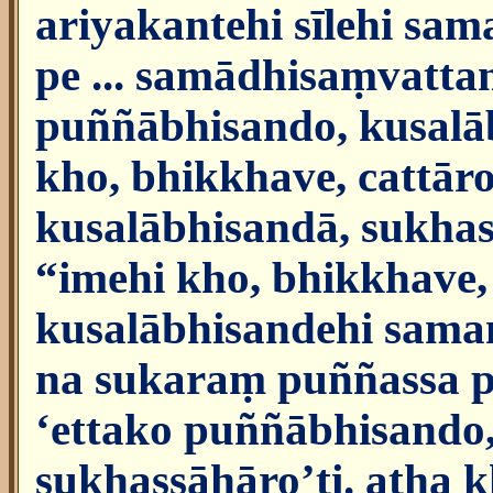
ariyakantehi sīlehi sam
pe ... samādhisaṃvatta
puññābhisando, kusalā
kho, bhikkhave, cattār
kusalābhisandā, sukhas
“imehi kho, bhikkhave,
kusalābhisandehi sama
na sukaraṃ puññassa
‘ettako puññābhisando,
sukhassāhāro’ti. atha