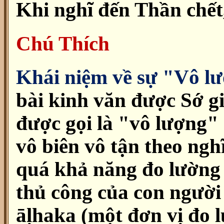
Khi nghĩ đến Thần chết
Chú Thích
Khái niệm về sự "Vô l
bài kinh văn được Sớ g
được gọi là "vô lượng"
vô biên vô tận theo ngh
quá khả năng đo lường
thủ công của con người 
āḷhaka (một đơn vị đo 