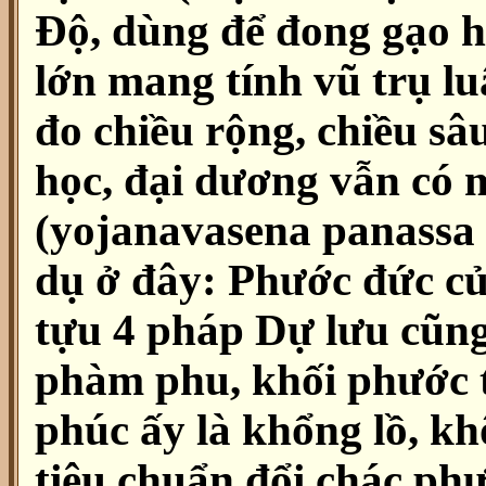
Độ, dùng để đong gạo h
lớn mang tính vũ trụ l
đo chiều rộng, chiều sâ
học, đại dương vẫn có m
(yojanavasena panassa 
dụ ở đây: Phước đức c
tựu 4 pháp Dự lưu cũng
phàm phu, khối phước 
phúc ấy là khổng lồ, k
tiêu chuẩn đổi chác ph