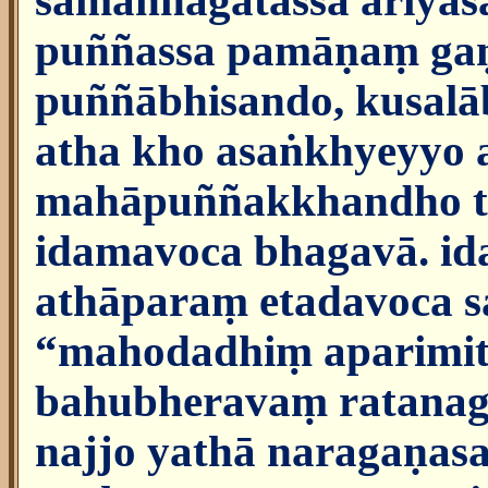
samannāgatassa ariyas
puññassa pamāṇaṃ gaṇ
puññābhisando, kusalāb
atha kho asaṅkhyeyyo
mahāpuññakkhandho tv
idamavoca bhagavā. id
athāparaṃ etadavoca s
“mahodadhiṃ aparimi
bahubheravaṃ ratana
najjo yathā naragaṇasa