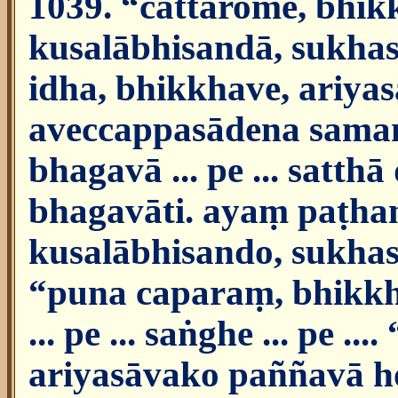
1039. “cattārome, bhik
kusalābhisandā, sukhas
idha, bhikkhave, ariy
aveccappasādena samann
bhagavā ... pe ... sat
bhagavāti. ayaṃ paṭh
kusalābhisando, sukhas
“puna caparaṃ, bhikk
... pe ... saṅghe ... pe 
ariyasāvako paññavā h