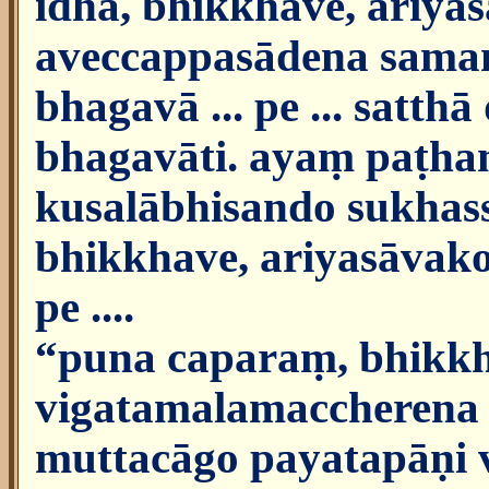
idha, bhikkhave, ariy
aveccappasādena samann
bhagavā ... pe ... sat
bhagavāti. ayaṃ paṭh
kusalābhisando sukhas
bhikkhave, ariyasāvako 
pe ....
“puna caparaṃ, bhikkh
vigatamalamaccherena 
muttacāgo payatapāṇi 