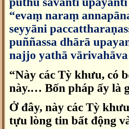
puthū savantī upayanti
“evaṃ naraṃ annapān
seyyāni paccattharaṇa
puññassa dhārā upayan
najjo yathā vārivahāva
“Này các Tỳ khưu, có 
này.… Bốn pháp ấy là g
Ở đây, này các Tỳ khưu
tựu lòng tin bất động