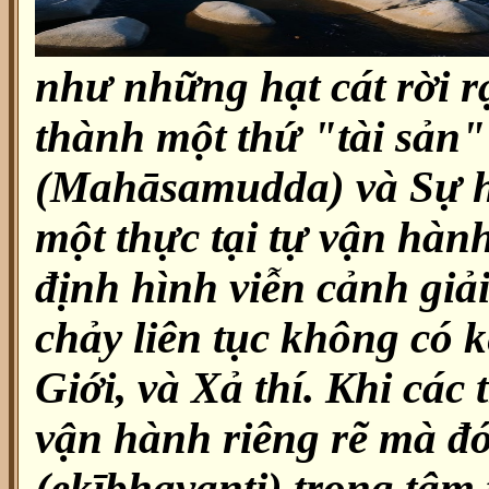
như những hạt cát rời r
thành một thứ "tài sản"
(Mahāsamudda) và Sự h
một thực tại tự vận hành,
định hình viễn cảnh giải
chảy liên tục không có k
Giới, và Xả thí. Khi các
vận hành riêng rẽ mà đó
(ekībhavanti) trong tâm