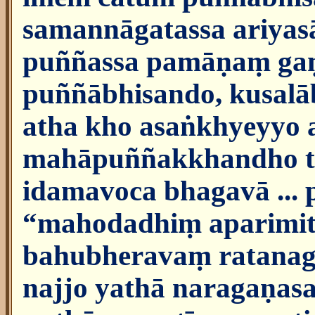
samannāgatassa ariyas
puññassa pamāṇaṃ gaṇ
puññābhisando, kusalāb
atha kho asaṅkhyeyyo
mahāpuññakkhandho tv
idamavoca bhagavā ... p
“mahodadhiṃ aparimi
bahubheravaṃ ratana
najjo yathā naragaṇasa