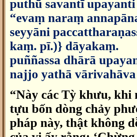
puthū savantī upayanti
“evaṃ naraṃ annapān
seyyāni paccattharaṇass
kaṃ. pī.)} dāyakaṃ.
puññassa dhārā upayan
najjo yathā vārivahāva
“Này các Tỳ khưu, khi 
tựu bốn dòng chảy phướ
pháp này, thật không d
của vị ấy rằng: ‘Chừng