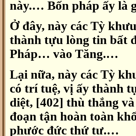
này.… Bốn pháp ấy là g
Ở đây, này các Tỳ khưu
thành tựu lòng tin bất
Pháp… vào Tăng.…
Lại nữa, này các Tỳ khư
có trí tuệ, vị ấy thành 
diệt, [402] thù thắng v
đoạn tận hoàn toàn khổ
phước đức thứ tư.…