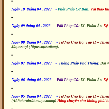
Ngày 10 tháng 04 , 2023
-
Phật Pháp Cơ Bản.
Vài thảo lu
Ngày 09 tháng 04 , 2023
-
Pāli Pháp Cú:
IX. Phẩm Ác.
Kệ 
Ngày 08 tháng 04 , 2023 -
Tương Ưng Bộ: Tập II – Thiê
Jāṇussoṇi (Jāṇussoṇisuttaṃ).
Ngày 07 tháng 04 , 2023 -
Thắng Pháp Phổ Thông:
Bài 4
Ngày 06 tháng 04 , 2023
-
Pāli Pháp Cú:
IX. Phẩm Ác.
Kệ 
Ngày 05 tháng 04 , 2023
-
Tương Ưng Bộ: Tập II – Thiê
(Aññatarabrāhmaṇasuttaṃ)
Hằng chuyển chứ không phải h