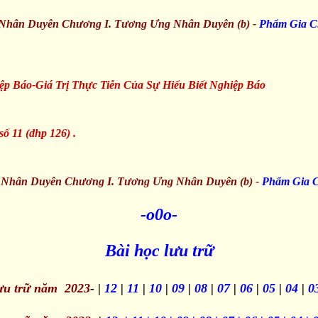
 Nhân Duyên Chương I. Tương Ưng Nhân Duyên (b) -
Phẩm Gia 
p Báo-Giá Trị Thực Tiễn Của Sự Hiểu Biết Nghiệp Báo
ố 11 (dhp 126) .
 Nhân Duyên Chương I. Tương Ưng Nhân Duyên (b) -
Phẩm Gia 
-o0o-
Bài học lưu trữ
lưu trữ năm 2023
- |
12
|
11
|
10
|
09
|
08
|
07
|
06
|
05
|
04
|
0