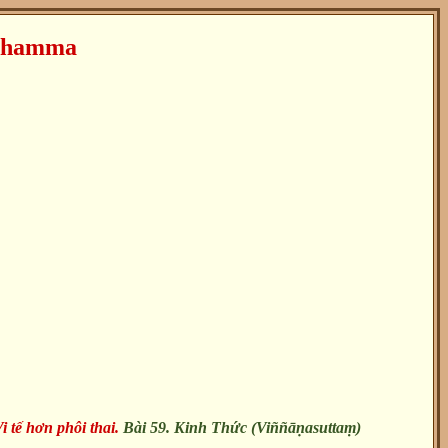
dhamma
i tế hơn phôi thai.
Bài 59. Kinh Thức (Viññāṇasuttaṃ)