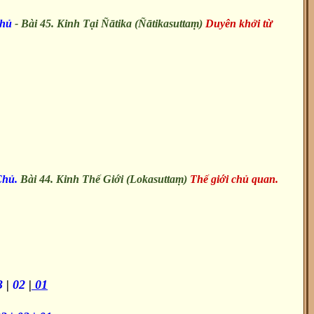
Chủ
- Bài 45. Kinh Tại Ñātika (Ñātikasuttaṃ)
Duyên khởi từ
Chủ.
Bài 44. Kinh Thế Giới (Lokasuttaṃ)
Thế giới chủ quan.
3
|
02
|
01