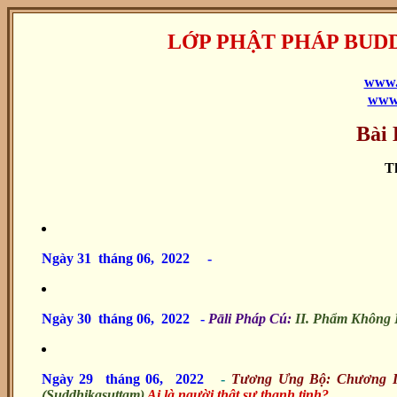
LỚP PHẬT PHÁP BUD
www.
www.
Bài
Th
Ngày 31 tháng 06, 2022
-
Ngày 30 tháng 06, 2022
-
Pāli Pháp Cú:
II. Phẩm Không 
Ngày 29 tháng 06, 2022
-
Tương Ưng Bộ: Chương I
(Suddhikasuttaṃ)
Ai là người thật sự thanh tịnh?