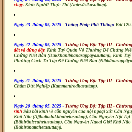
chạy.
Kinh Người Thực Thi (Antevāsikasuttaṃ).
Ngày 23 tháng 05, 2025
-
Thắng Pháp Phổ Thông:
Bài 129
Ngày 22 tháng 05, 2025
-
Tương Ưng Bộ: Tập III - Chương
đất và đứng dậy.
Kinh Tuỳ Quán Vô Thường Để Chứng Niết
Chứng Niết Bàn (Dukkhanibbānasappāyasuttaṃ), Kinh Tuỳ
Phương Cách Tu Tập Để Chứng Niết Bàn (Nibbānasappāyap
Ngày 21 tháng 05, 2025 -
Tương Ưng Bộ: Tập III - Chương
Chấm Dứt Nghiệp (Kammanirodhasuttaṃ).
Ngày 20 tháng 05, 2025
-
Tương Ưng Bộ: Tập III - Chương
sinh
Sáu bài kinh về căn nguyên của nội ngoại xứ: Căn Ng
Khổ Não (Ajjhattadukkhahetusuttaṃ), Căn Nguyên Nội Tại 
(Bāhirāniccahetusuttaṃ), Căn Nguyên Ngọai Giới Khổ Não
(Bāhirānattahetusuttaṃ).